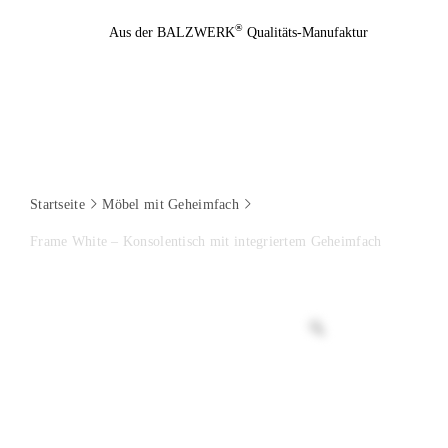
Zum
®
Aus der BALZWERK
Qualitäts-Manufaktur
Inhalt
springen
Startseite
Möbel mit Geheimfach
Frame White – Konsolentisch mit integriertem Geheimfach