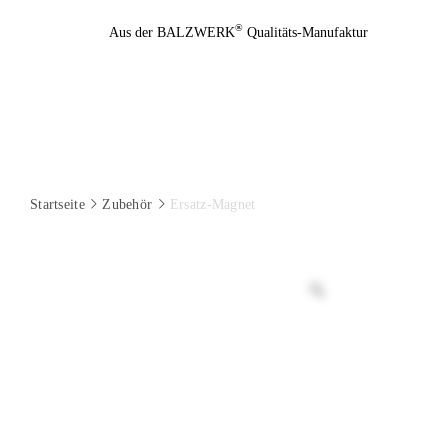
Zum
®
Aus der BALZWERK
Qualitäts-Manufaktur
Inhalt
springen
Startseite
Zubehör
Ersatz-Magnet