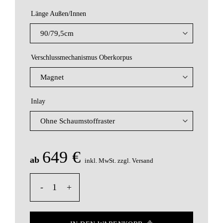
Länge Außen/Innen
Verschlussmechanismus Oberkorpus
Inlay
649
€
ab
inkl. MwSt.
zzgl. Versand
Flap White - Wandboard Mit Geheimfach Menge