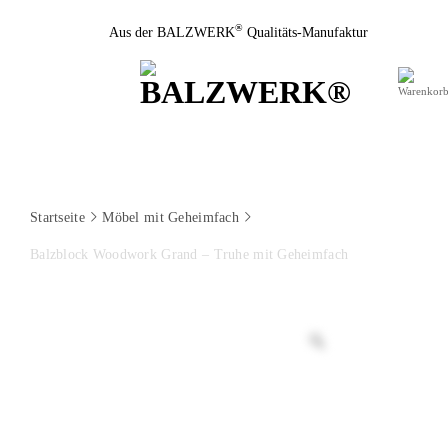
Zum
®
Aus der BALZWERK
Qualitäts-Manufaktur
Inhalt
springen
Startseite
Möbel mit Geheimfach
Balzblock Woodwork Grand – Truhe mit Geheimfach