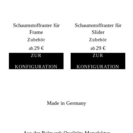
Schaumstoffraster für
Schaumstoffraster für
Frame
Slider
Zubehör
Zubehör
29
€
29
€
ab
ab
ZUR
ZUR
KONFIGURATION
KONFIGURATION
Made in Germany
Aus der Balzwerk Qualitäts-Manufaktur