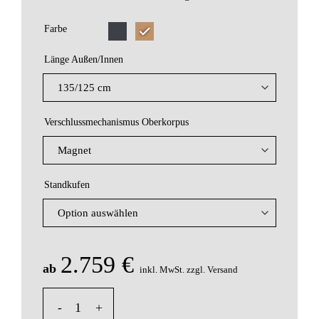
Farbe
Länge Außen/Innen
Verschlussmechanismus Oberkorpus
Standkufen
2.759
€
ab
inkl. MwSt.
zzgl. Versand
Balzblock Woodwork Grand - Truhe Mit Geheimfach Men